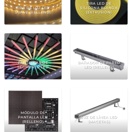
TIRA LED DE
TIRA DE LUZ LED
SILICONA BLANDA
SUAVE (RELLENO)
(EXTRUSIÓN)
PANTALLAS DE
BAÑADOR DE PARED
SEGMENTO LED
LED (RELLENO)
MÓDULO DE
PANTALLA LED
LUZ DE LÍNEA LED
(RELLENO)
(MACETAS)