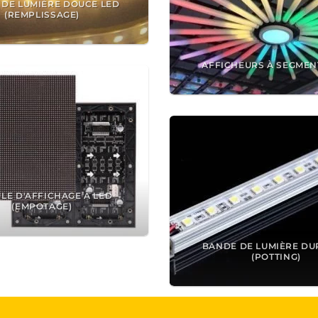
 DE LUMIÈRE DOUCE LED
(REMPLISSAGE)
AFFICHEURS À SEGMEN
LE D'AFFICHAGE À LED
(EMPOTAGE)
BANDE DE LUMIÈRE DU
(POTTING)