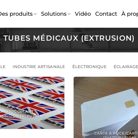
Des produits
Solutions
Vidéo
Contact
À pro
TUBES MÉDICAUX (EXTRUSION)
ILE
INDUSTRIE ARTISANALE
ÉLECTRONIQUE
ÉCLAIRAGE
AUTOCOLLANT
MING/DISTRIBUTION)
CARTE À PUCE/CART
(DISTRIBUTION)