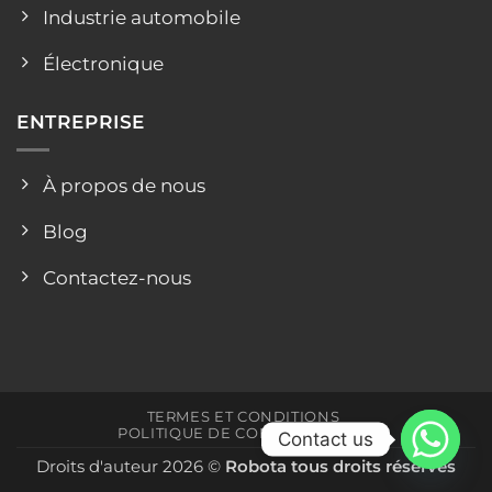
Industrie automobile
Électronique
ENTREPRISE
À propos de nous
Blog
Contactez-nous
TERMES ET CONDITIONS
POLITIQUE DE CONFIDENTIALITÉ
Contact us
Droits d'auteur 2026 ©
Robota tous droits réservés