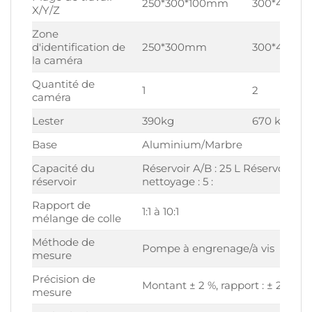
250*300*100mm
300*400*
X/Y/Z
Zone
d'identification de
250*300mm
300*400m
la caméra
Quantité de
1
2
caméra
Lester
390kg
670 kg
Base
Aluminium/Marbre
Capacité du
Réservoir A/B : 25 L Réservoir de
réservoir
nettoyage : 5 :
Rapport de
1:1 à 10:1
mélange de colle
Méthode de
Pompe à engrenage/à vis
mesure
Précision de
Montant ± 2 %, rapport : ± 2 %
mesure