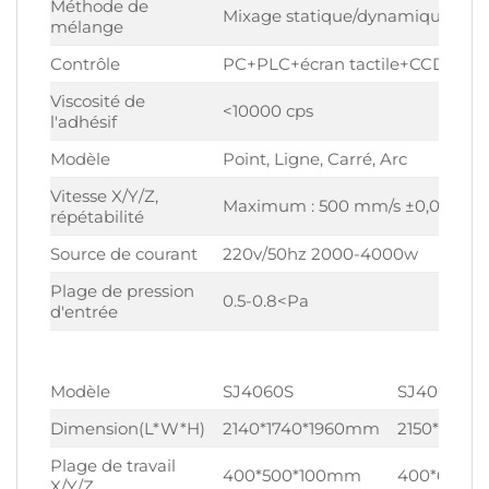
Méthode de
Mixage statique/dynamique
mélange
Contrôle
PC+PLC+écran tactile+CCD
Viscosité de
<10000 cps
l'adhésif
Modèle
Point, Ligne, Carré, Arc
Vitesse X/Y/Z,
Maximum : 500 mm/s ±0,01 mm
répétabilité
Source de courant
220v/50hz 2000-4000w
Plage de pression
0.5-0.8<Pa
d'entrée
Modèle
SJ4060S
SJ4060HA
Dimension(L*W*H)
2140*1740*1960mm
2150*1140*1
Plage de travail
400*500*100mm
400*600*
X/Y/Z