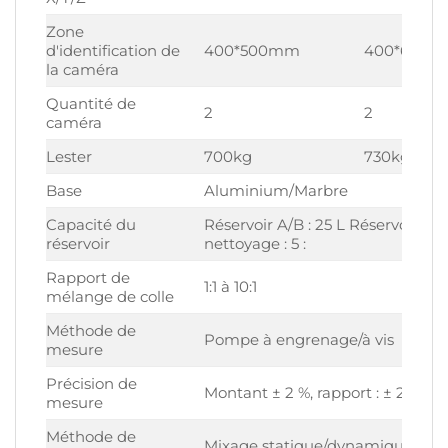
Zone
d'identification de
400*500mm
400*600
la caméra
Quantité de
2
2
caméra
Lester
700kg
730kg
Base
Aluminium/Marbre
Capacité du
Réservoir A/B : 25 L Réservoir de
réservoir
nettoyage : 5 :
Rapport de
1:1 à 10:1
mélange de colle
Méthode de
Pompe à engrenage/à vis
mesure
Précision de
Montant ± 2 %, rapport : ± 2 %
mesure
Méthode de
Mixage statique/dynamique