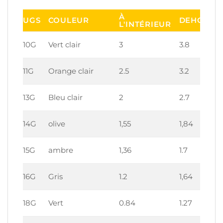
À
UGS
COULEUR
DEHORS
L'INTÉRIEUR
10G
Vert clair
3
3.8
11G
Orange clair
2.5
3.2
13G
Bleu clair
2
2.7
14G
olive
1,55
1,84
15G
ambre
1,36
1.7
16G
Gris
1.2
1,64
18G
Vert
0.84
1.27