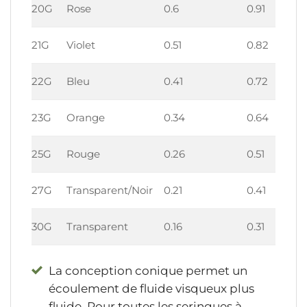
20G
Rose
0.6
0.91
21G
Violet
0.51
0.82
22G
Bleu
0.41
0.72
23G
Orange
0.34
0.64
25G
Rouge
0.26
0.51
27G
Transparent/Noir
0.21
0.41
30G
Transparent
0.16
0.31
La conception conique permet un
écoulement de fluide visqueux plus
fluide. Pour toutes les seringues à