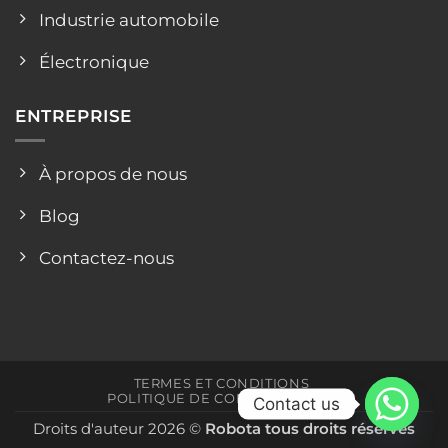
Industrie automobile
Électronique
ENTREPRISE
À propos de nous
Blog
Contactez-nous
TERMES ET CONDITIONS
POLITIQUE DE CONFIDENTIALITÉ
Contact us
Droits d'auteur 2026 ©
Robota tous droits réservés