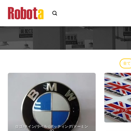
コ
ン
テ
ン
ツ
へ
ス
キ
ッ
全て
プ
ステッカ
ロゴ/サイン/ラベル (ポッティング/ドーミン
グ)