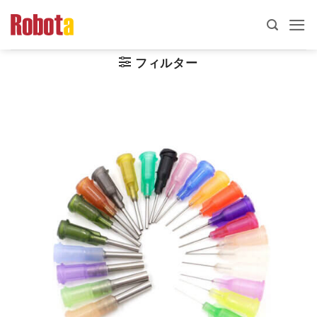
コ
ン
テ
フィルター
ン
ツ
へ
ス
キ
ッ
プ