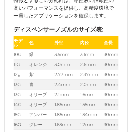
特徴とするこの分配針は、粘性液の信頼性の
高いパフォーマンスを提供し、高精度環境で
一貫したアプリケーションを確保します。
ディスペンサーノズルのサイズ表:
モデ
色
外径
内径
全長
ル
10G
緑
3.5mm
3.1mm
30mm
11G
オレンジ
3.0mm
2.6mm
30mm
12g
紫
2.77mm
2.37mm
30mm
13G
青
2.4mm
2.0mm
30mm
13G
オリーブ
2.1mm
1.6mm
30mm
14G
オリーブ
1.85mm
1.55mm
30mm
15G
アンバー
1.85mm
1.34mm
30mm
16G
グレー
1.63mm
1.2mm
30mm