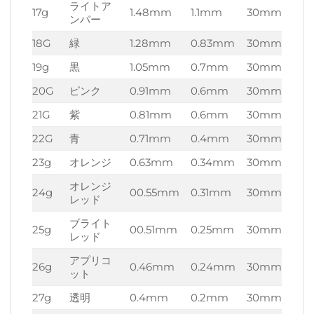
ライトア
17g
1.48mm
1.1mm
30mm
ンバー
18G
緑
1.28mm
0.83mm
30mm
19g
黒
1.05mm
0.7mm
30mm
20G
ピンク
0.91mm
0.6mm
30mm
21G
紫
0.81mm
0.6mm
30mm
22G
青
0.71mm
0.4mm
30mm
23g
オレンジ
0.63mm
0.34mm
30mm
オレンジ
24g
00.55mm
0.31mm
30mm
レッド
ブライト
25g
00.51mm
0.25mm
30mm
レッド
アプリコ
26g
0.46mm
0.24mm
30mm
ット
27g
透明
0.4mm
0.2mm
30mm