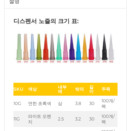
설명
디스펜서 노즐의 크기 표:
내부
길
SKU
색상
밖의
주목
에
이
100개/
10G
연한 초록색
삼
3.8
30
팩
라이트 오렌
100개/
11G
2.5
3.2
30
지
팩