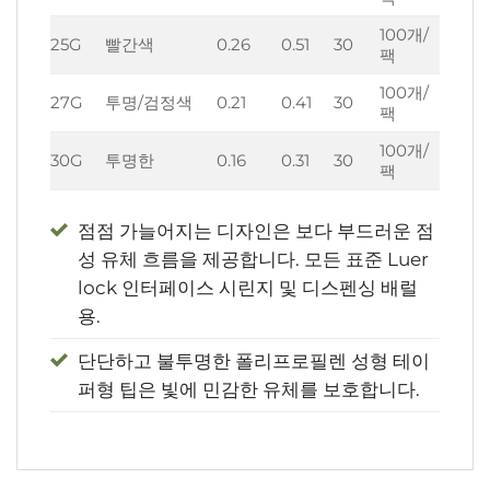
100개/
25G
빨간색
0.26
0.51
30
팩
100개/
27G
투명/검정색
0.21
0.41
30
팩
100개/
30G
투명한
0.16
0.31
30
팩
점점 가늘어지는 디자인은 보다 부드러운 점
성 유체 흐름을 제공합니다. 모든 표준 Luer
lock 인터페이스 시린지 및 디스펜싱 배럴
용.
단단하고 불투명한 폴리프로필렌 성형 테이
퍼형 팁은 빛에 민감한 유체를 보호합니다.