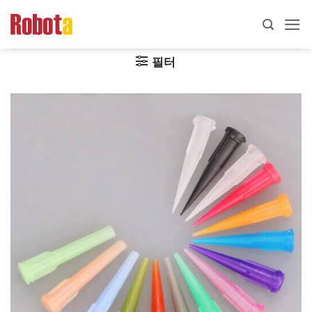
콘
텐
츠
필터
로
건
너
뛰
기