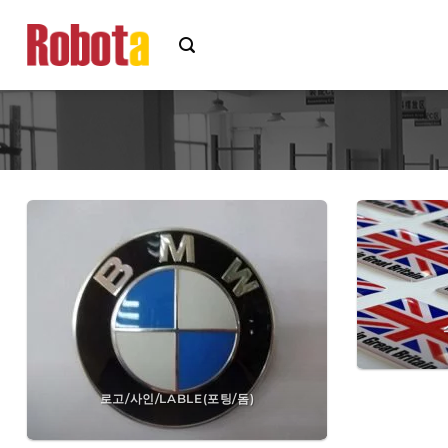
콘
텐
츠
로
건
너
뛰
기
로고/사인/LABLE(포팅/돔)