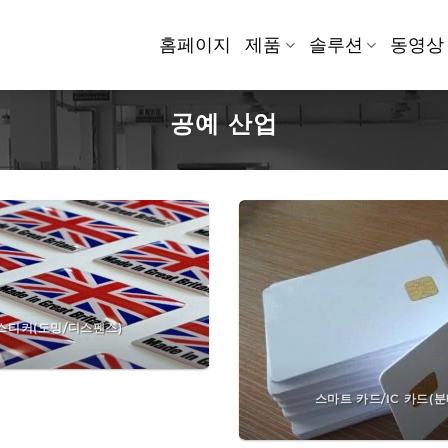
홈페이지
제품
솔루션
동영상
공예 산업
스티커(도밍/디스펜스)
스마트 카드/IC 카드(분