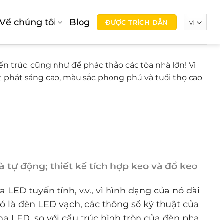
Về chúng tôi
Blog
ĐƯỢC TRÍCH DẪN
n ​​trúc, cũng như để phác thảo các tòa nhà lớn! Vì
t phát sáng cao, màu sắc phong phú và tuổi thọ cao
à tự động; thiết kế tích hợp keo và đổ keo
 LED tuyến tính, v.v., vì hình dạng của nó dài
ó là đèn LED vạch, các thông số kỹ thuật của
a LED, so với cấu trúc hình tròn của đèn pha