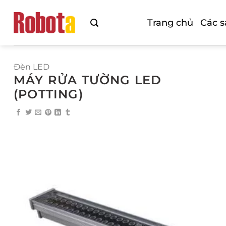
Bỏ
qua
Trang chủ
Các 
nội
dung
Đèn LED
MÁY RỬA TƯỜNG LED
(POTTING)