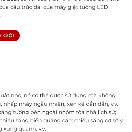
t của cấu trúc dải của máy giặt tường LED
.
 GIỜ!
thuật nhỏ, nó có thể được sử dụng mà không
 nhấp nháy ngẫu nhiên, xen kẽ dần dần, v.v.
 sáng tường bên ngoài nhóm tòa nhà lịch sử;
 chiếu sáng biển quảng cáo; chiếu sáng cơ sở y
g xung quanh, v.v.