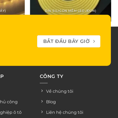
ẦY)
DẢI SILICON MỀM LED (ĐÙN)
BẮT ĐẦU BÂY GIỜ
ÁP
CÔNG TY
Về chúng tôi
thủ công
Blog
ghiệp ô tô
Liên hệ chúng tôi