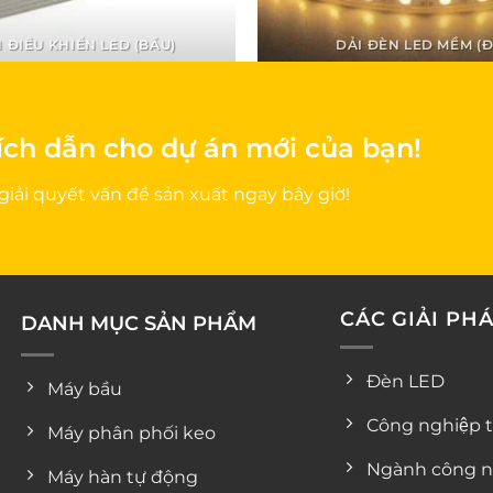
 ĐIỀU KHIỂN LED (BẦU)
DẢI ĐÈN LED MỀM (Đ
ích dẫn cho dự án mới của bạn!
giải quyết vấn đề sản xuất ngay bây giờ!
CÁC GIẢI PH
DANH MỤC SẢN PHẨM
Đèn LED
Máy bầu
Công nghiệp 
Máy phân phối keo
Ngành công n
Máy hàn tự động