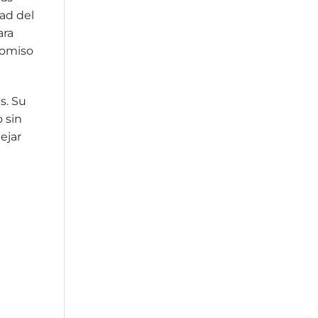
ad del
ara
romiso
s. Su
 sin
ejar