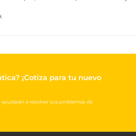
.
ática?
¡Cotiza para tu nuevo
e ayudarán a resolver sus problemas de