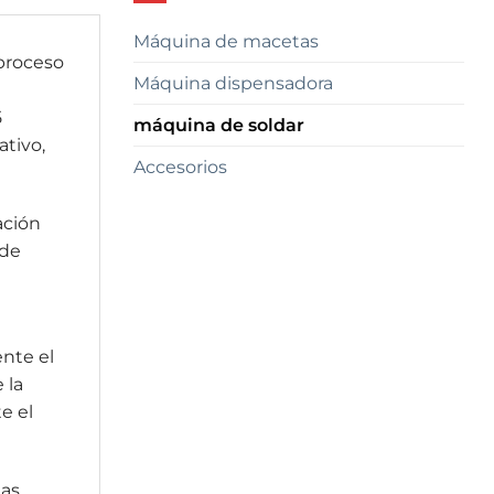
Máquina de macetas
 proceso
Máquina dispensadora
5
máquina de soldar
ativo,
Accesorios
ación
 de
ente el
 la
e el
las