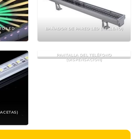
TO LED
BAÑADOR DE PARED LED (RELLENO)
PANTALLA DEL TELÉFONO
(DISPENSACIÓN)
MACETAS)