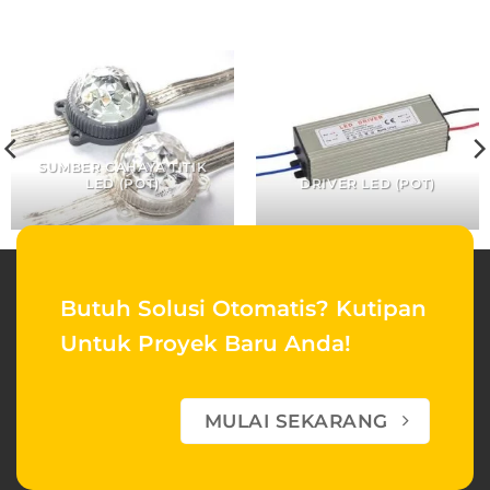
SUMBER CAHAYA TITIK
LED (POT)
DRIVER LED (POT)
Butuh Solusi Otomatis?
Kutipan
Untuk Proyek Baru Anda!
MULAI SEKARANG