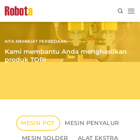
Lewati
ke
konten
KITA MEMBUAT PERBEDAAN
Kami membantu Anda menghasilkan
produk TOP!
MESIN POT
MESIN PENYALUR
MESIN SOLDER
ALAT EKSTRA