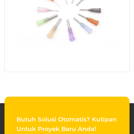
Butuh Solusi Otomatis?
Kutipan
Untuk Proyek Baru Anda!