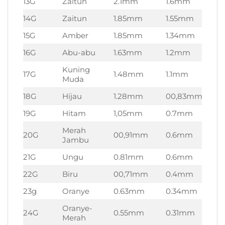
13G
Zaitun
2.1mm
1.6mm
3
14G
Zaitun
1.85mm
1.55mm
3
15G
Amber
1.85mm
1.34mm
3
16G
Abu-abu
1.63mm
1.2mm
3
Kuning
17G
1.48mm
1.1mm
3
Muda
18G
Hijau
1.28mm
00,83mm
3
19G
Hitam
1,05mm
0.7mm
3
Merah
20G
00,91mm
0.6mm
3
Jambu
21G
Ungu
0.81mm
0.6mm
3
22G
Biru
00,71mm
0.4mm
3
23g
Oranye
0.63mm
0.34mm
3
Oranye-
24G
0.55mm
0.31mm
3
Merah