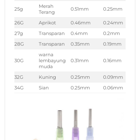
Merah
25g
0.51mm
0.25mm
3
Terang
26G
Aprikot
0.46mm
0.24mm
3
27g
Transparan
0.4mm
0.2mm
3
28G
Transparan
0.35mm
0.19mm
3
warna
30G
lembayung
0.31mm
0.16mm
3
muda
32G
Kuning
0.25mm
0.09mm
3
34G
Sian
0.25mm
0.06mm
3