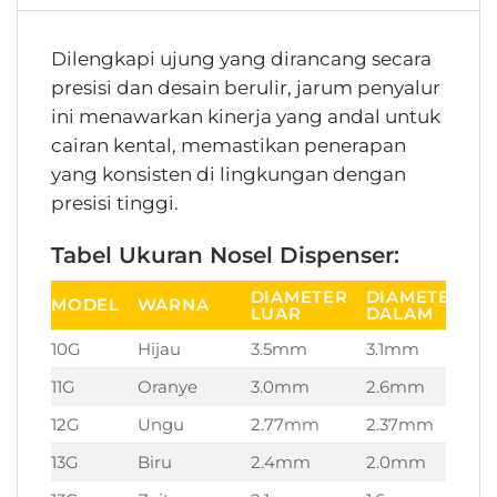
Dilengkapi ujung yang dirancang secara
presisi dan desain berulir, jarum penyalur
ini menawarkan kinerja yang andal untuk
cairan kental, memastikan penerapan
yang konsisten di lingkungan dengan
presisi tinggi.
Tabel Ukuran Nosel Dispenser:
DIAMETER
DIAMETER
P
MODEL
WARNA
LUAR
DALAM
T
10G
Hijau
3.5mm
3.1mm
3
11G
Oranye
3.0mm
2.6mm
3
12G
Ungu
2.77mm
2.37mm
3
13G
Biru
2.4mm
2.0mm
3