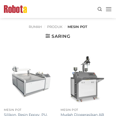
Lewati
ke
konten
RUMAH
/
PRODUK
/
MESIN POT
SARING
MESIN POT
MESIN POT
Silikon, Resin Epoxy, PU, ​​
Mudah Dioperasikan AB