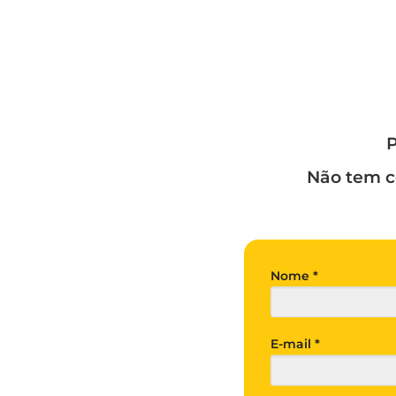
P
Não tem c
Nome *
E-mail *