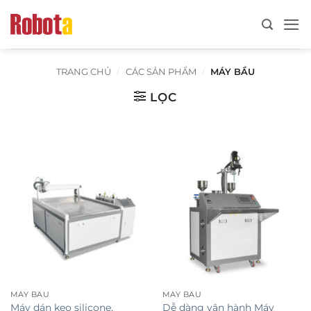
Bỏ
qua
nội
dung
TRANG CHỦ
/
CÁC SẢN PHẨM
/
MÁY BẦU
LỌC
MÁY BẦU
MÁY BẦU
Máy dán keo silicone,
Dễ dàng vận hành Máy