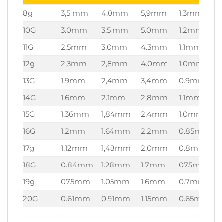
8g
3,5 mm
4.0mm
5,9mm
1.3mm
10G
3.0mm
3,5 mm
5.0mm
1.2mm
11G
2,5mm
3.0mm
4.3mm
1.1mm
12g
2,3mm
2,8mm
4.0mm
1.0mm
13G
1.9mm
2,4mm
3,4mm
0.9mm
14G
1.6mm
2.1mm
2,8mm
1.1mm
15G
1.36mm
1,84mm
2,4mm
1.0mm
16G
1.2mm
1.64mm
2.2mm
0.85mm
17g
1.12mm
1,48mm
2.0mm
0.8mm
18G
0.84mm
1.28mm
1.7mm
075mm
19g
075mm
1.05mm
1.6mm
0.7mm
20G
0.61mm
0.91mm
1.15mm
0.65mm