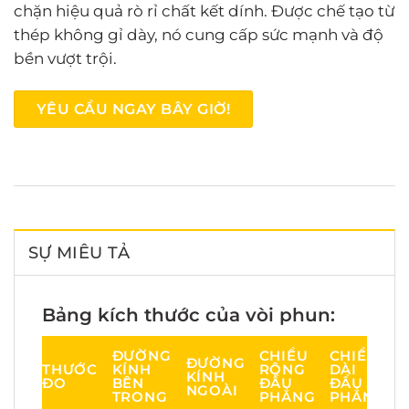
chặn hiệu quả rò rỉ chất kết dính. Được chế tạo từ
thép không gỉ dày, nó cung cấp sức mạnh và độ
bền vượt trội.
YÊU CẦU NGAY BÂY GIỜ!
SỰ MIÊU TẢ
Bảng kích thước của vòi phun:
ĐƯỜNG
CHIỀU
CHIỀU
ĐƯỜNG
THƯỚC
KÍNH
RỘNG
DÀI
KÍNH
ĐO
BÊN
ĐẦU
ĐẦU
NGOÀI
TRONG
PHẲNG
PHẲNG