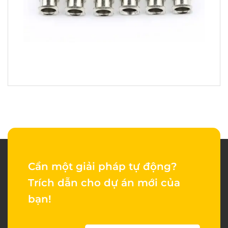
Cần một giải pháp tự động?
Trích dẫn cho dự án mới của
bạn!