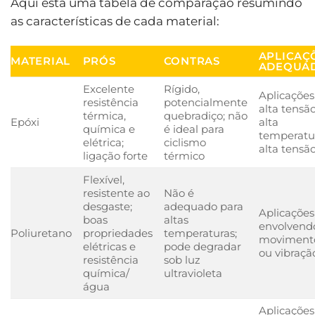
Aqui está uma tabela de comparação resumindo
as características de cada material:
APLICAÇ
MATERIAL
PRÓS
CONTRAS
ADEQUA
Excelente
Rígido,
Aplicações
resistência
potencialmente
alta tensão
térmica,
quebradiço; não
Epóxi
alta
química e
é ideal para
temperatu
elétrica;
ciclismo
alta tensã
ligação forte
térmico
Flexível,
resistente ao
Não é
desgaste;
adequado para
Aplicações
boas
altas
envolvend
Poliuretano
propriedades
temperaturas;
moviment
elétricas e
pode degradar
ou vibraçã
resistência
sob luz
química/
ultravioleta
água
Aplicações