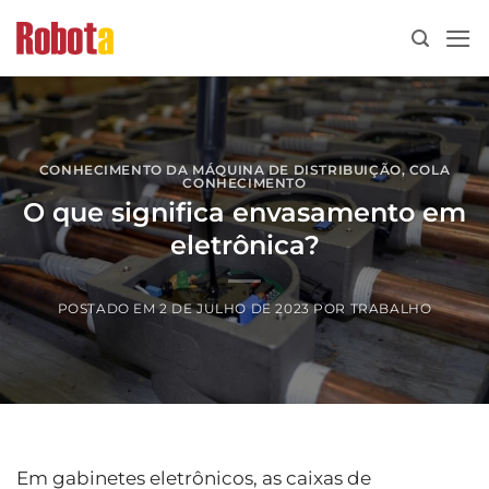
Ir
para
o
conteúdo
CONHECIMENTO DA MÁQUINA DE DISTRIBUIÇÃO
,
COLA
CONHECIMENTO
O que significa envasamento em
eletrônica?
POSTADO EM
2 DE JULHO DE 2023
POR
TRABALHO
Em gabinetes eletrônicos, as caixas de