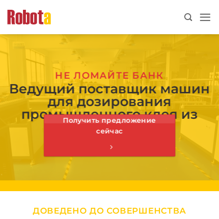
перейти
к
содержанию
НЕ ЛОМАЙТЕ БАНК
Ведущий поставщик машин
для дозирования
промышленного клея из
Получить предложение
Китая
сейчас
ДОВЕДЕНО ДО СОВЕРШЕНСТВА