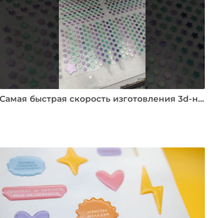
Самая быстрая скорость изготовления 3d-наклеек на купол, которую вы никогда не видели #фабрика #diycraft #машина #3dстикер