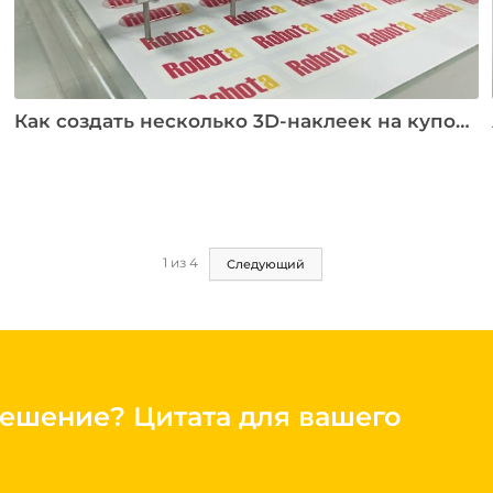
Как создать несколько 3D-наклеек на купол одновременно?
1
из
4
Следующий
решение?
Цитата для вашего