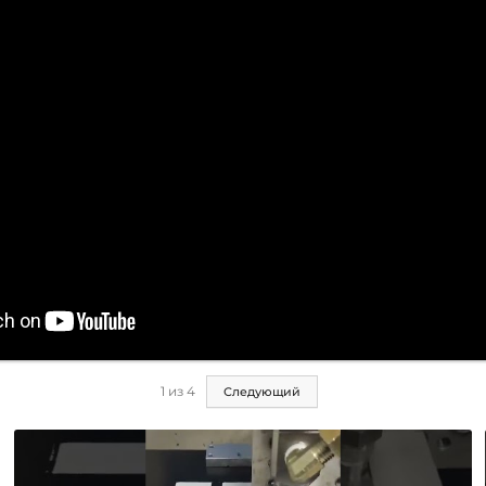
1
из
4
Следующий