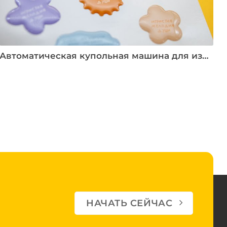
Автоматическая купольная машина для изготовления 3D-этикеток/наклеек/брелоков/паспортных табличек
НАЧАТЬ СЕЙЧАС