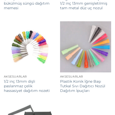
bükülmüş süngü dağıtım
1/2 inç 13mm genişletilmiş
memesi
tam metal düz uç nozul
AKSESUARLAR
AKSESUARLAR
1/2 inç 13mm dişli
Plastik Konik İğne Başı
paslanmaz çelik
Tutkal Sıvı Dağıtıcı Nozül
hassasiyet dağıtım nozeti
Dağıtım İpuçları