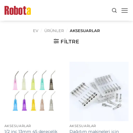
İçeriğe
atla
EV
/
ÜRÜNLER
/
AKSESUARLAR
FILTRE
AKSESUARLAR
AKSESUARLAR
1/2 inç 13mm 45 derecelik
Dağıtım makineleri için