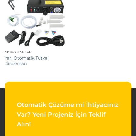
AKSESUARLAR
Yarı Otomatik Tutkal
Dispenseri
Otomatik Çözüme mi İhtiyacınız
Var?
Yeni Projeniz İçin Teklif
Alın!