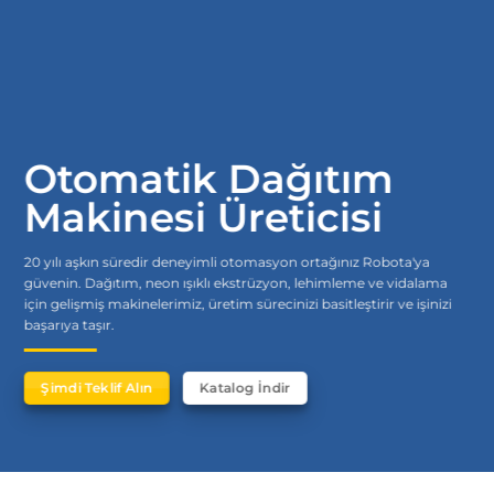
Otomatik Dağıtım
Makinesi Üreticisi
20 yılı aşkın süredir deneyimli otomasyon ortağınız Robota'ya
güvenin. Dağıtım, neon ışıklı ekstrüzyon, lehimleme ve vidalama
için gelişmiş makinelerimiz, üretim sürecinizi basitleştirir ve işinizi
başarıya taşır.
Şimdi Teklif Alın
Katalog İndir