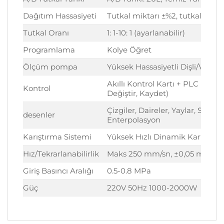
Dağıtım Hassasiyeti
Tutkal miktarı ±%2, tutkal oranı
Tutkal Oranı
1: 1-10: 1 (ayarlanabilir)
Programlama
Kolye Öğret
Ölçüm pompa
Yüksek Hassasiyetli Dişli/Vidal
Akıllı Kontrol Kartı + PLC + Do
Kontrol
Değiştir, Kaydet)
Çizgiler, Daireler, Yaylar, Sürekl
desenler
Enterpolasyon
Karıştırma Sistemi
Yüksek Hızlı Dinamik Karıştırm
Hız/Tekrarlanabilirlik
Maks 250 mm/sn, ±0,05 mm
Giriş Basıncı Aralığı
0.5-0.8 MPa
Güç
220V 50Hz 1000-2000W