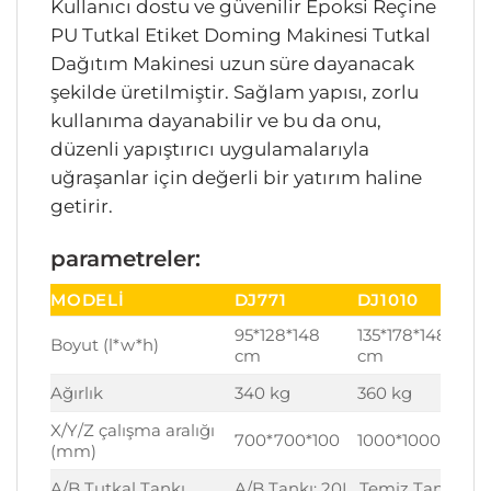
Kullanıcı dostu ve güvenilir Epoksi Reçine
PU Tutkal Etiket Doming Makinesi Tutkal
Dağıtım Makinesi uzun süre dayanacak
şekilde üretilmiştir. Sağlam yapısı, zorlu
kullanıma dayanabilir ve bu da onu,
düzenli yapıştırıcı uygulamalarıyla
uğraşanlar için değerli bir yatırım haline
getirir.
parametreler:
MODELI
DJ771
DJ1010
95*128*148
135*178*148
Boyut (l*w*h)
cm
cm
Ağırlık
340 kg
360 kg
X/Y/Z çalışma aralığı
700*700*100
1000*1000*100
(mm)
A/B Tutkal Tankı
A/B Tankı: 20L, Temiz Tank: 5L